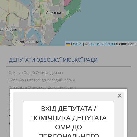
Leaflet
|
©
OpenStreetMap
contributors
ДЕПУТАТИ ОДЕСЬКОЇ МІСЬКОЇ РАДИ
Оришич Сергій Олександрович
Едельман Олександр Володимирович
Славський Олександр Володимирович
Сеник Роман Віталійович
Лозовенко Марина Костянтинівна
ВХІД ДЕПУТАТА /
Мандриченко Жанна Василівна
ПОМІЧНИКА ДЕПУТАТА
Повний список...
ОКРУГИ
ОМР ДО
ПЕРСОНАЛЬНОГО
Округ №1