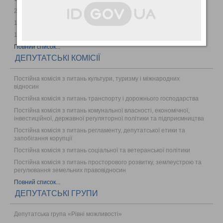
25 лютого 2026 року
12 грудня 2025 року
19 листопада 2025 року
Повний список...
ДЕПУТАТСЬКІ КОМІСІЇ
Постійна комісія з питань культури, туризму і міжнародних
відносин
Постійна комісія з питань транспорту і дорожнього господарства
Постійна комісія з питань комунальної власності, економічної,
інвестиційної, державної регуляторної політики та підприємництва
Постійна комісія з питань регламенту, депутатської етики та
запобігання корупції
Постійна комісія з питань соціальної та ветеранської політики
Постійна комісія з питань просторового розвитку, землеустрою та
регулювання земельних правовідносин
Повний список...
ДЕПУТАТСЬКІ ГРУПИ
Депутатська група «Рівні можливості»