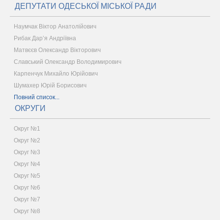
ДЕПУТАТИ ОДЕСЬКОЇ МІСЬКОЇ РАДИ
Наумчак Віктор Анатолійович
Рибак Дар’я Андріївна
Матвєєв Олександр Вікторович
Славський Олександр Володимирович
Карпенчук Михайло Юрійович
Шумахер Юрій Борисович
Повний список...
ОКРУГИ
Округ №1
Округ №2
Округ №3
Округ №4
Округ №5
Округ №6
Округ №7
Округ №8