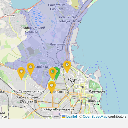
Leaflet
|
©
OpenStreetMap
contributors