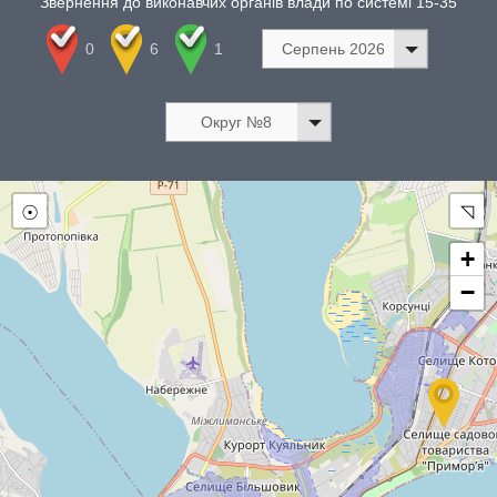
Звернення до виконавчих органів влади по системі 15-35
0
6
1
Серпень 2026
Округ №8
☉
◹
+
−