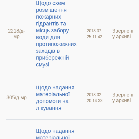
Щодо схем
розміщення
пожарних
гідрантів та
місць забору
2218/д-
Звернення
2018-07-
мр
у архиві
води для
25 11:42
протипожежних
заходів в
прибережній
смузі
Щодо надання
матеріальної
Звернення
2018-02-
305/д-мр
у архиві
допомоги на
20 14:33
лікування
Щодо надання
матеріальної