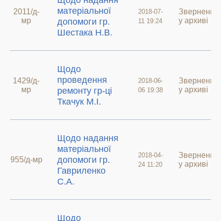
Щодо надання
матеріальної
2011/д-
Звернення
2018-07-
мр
у архиві
допомоги гр.
11 19:24
Шестака Н.В.
Щодо
проведення
1429/д-
Звернення
2018-06-
мр
у архиві
ремонту гр-ці
06 19:38
Ткачук М.І.
Щодо надання
матеріальної
Звернення
2018-04-
допомоги гр.
955/д-мр
у архиві
24 11:20
Гавриленко
С.А.
Щодо