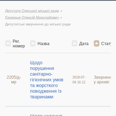
Депутати Одеської міської ради
Єремиця Олексій Миколайович
Депутатські звернення до міської ради
Рег.
Назва
Дата
Статус
номер
Щодо
порушення
санітарно-
2205/д-
Звернення
2019-07-
гігієнічних умов
мр
у архиві
04 16:12
та жорсткого
поводження їз
тваринами