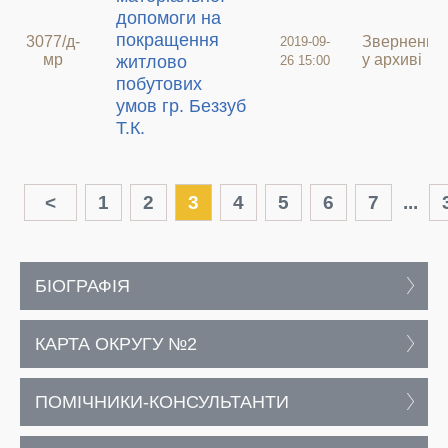
допомоги на
покращення
3077/д-
Звернення
2019-09-
мр
у архиві
житлово
26 15:00
побутових
умов гр. Беззуб
Т.К.
<
1
2
3
4
5
6
7
...
БІОГРАФІЯ
КАРТА ОКРУГУ №2
ПОМІЧНИКИ-КОНСУЛЬТАНТИ