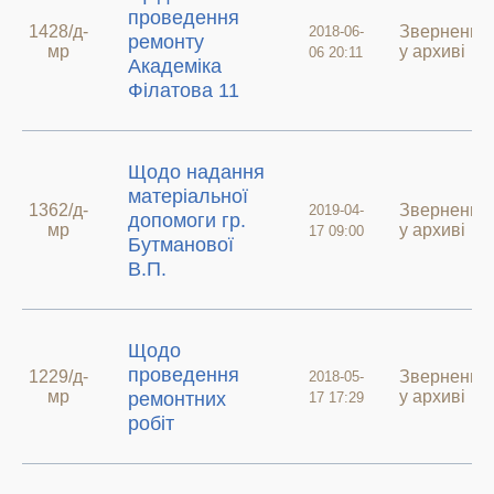
проведення
1428/д-
Звернення
2018-06-
ремонту
мр
у архиві
06 20:11
Академіка
Філатова 11
Щодо надання
матеріальної
1362/д-
Звернення
2019-04-
допомоги гр.
мр
у архиві
17 09:00
Бутманової
В.П.
Щодо
проведення
1229/д-
Звернення
2018-05-
мр
у архиві
ремонтних
17 17:29
робіт