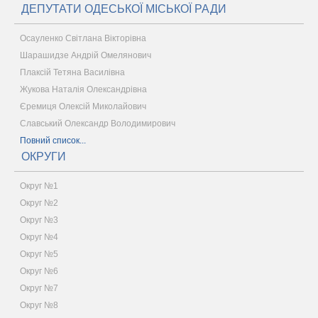
ДЕПУТАТИ ОДЕСЬКОЇ МІСЬКОЇ РАДИ
Осауленко Світлана Вікторівна
Шарашидзе Андрій Омелянович
Плаксій Тетяна Василівна
Жукова Наталія Олександрівна
Єремиця Олексій Миколайович
Славський Олександр Володимирович
Повний список...
ОКРУГИ
Округ №1
Округ №2
Округ №3
Округ №4
Округ №5
Округ №6
Округ №7
Округ №8