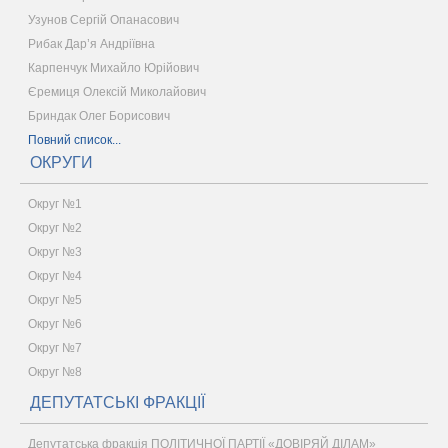
Узунов Сергій Опанасович
Рибак Дар’я Андріївна
Карпенчук Михайло Юрійович
Єремиця Олексій Миколайович
Бриндак Олег Борисович
Повний список...
ОКРУГИ
Округ №1
Округ №2
Округ №3
Округ №4
Округ №5
Округ №6
Округ №7
Округ №8
ДЕПУТАТСЬКІ ФРАКЦІЇ
Депутатська фракція ПОЛІТИЧНОЇ ПАРТІЇ «ДОВІРЯЙ ДІЛАМ»