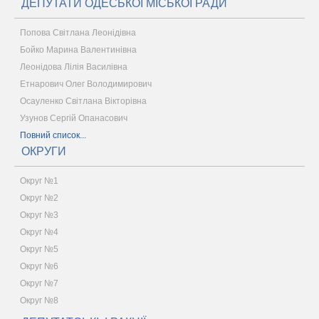
ДЕПУТАТИ ОДЕСЬКОЇ МІСЬКОЇ РАДИ
Попова Світлана Леонідівна
Бойко Марина Валентинівна
Леонідова Лілія Василівна
Етнарович Олег Володимирович
Осауленко Світлана Вікторівна
Узунов Сергій Опанасович
Повний список...
ОКРУГИ
Округ №1
Округ №2
Округ №3
Округ №4
Округ №5
Округ №6
Округ №7
Округ №8