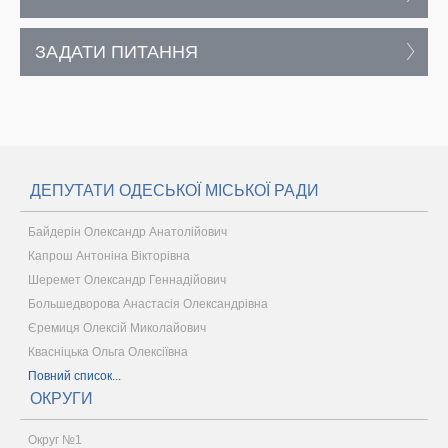
ЗАДАТИ ПИТАННЯ
ДЕПУТАТИ ОДЕСЬКОЇ МІСЬКОЇ РАДИ
Байдерін Олександр Анатолійович
Капрош Антоніна Вікторівна
Шеремет Олександр Геннадійович
Большедворова Анастасія Олександрівна
Єремиця Олексій Миколайович
Квасніцька Ольга Олексіївна
Повний список...
ОКРУГИ
Округ №1