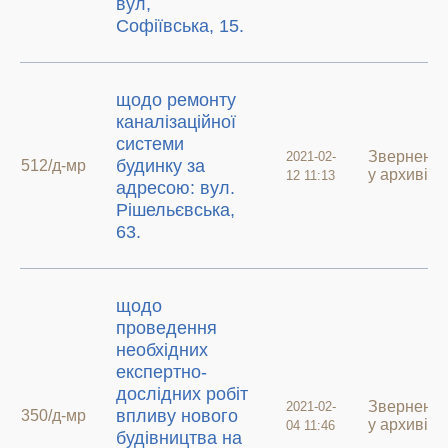
вул,
Софіївська, 15.
щодо ремонту
каналізаційної
системи
Зверненн
2021-02-
будинку за
512/д-мр
у архиві
12 11:13
адресою: вул.
Рішельєвська,
63.
щодо
проведення
необхідних
експертно-
дослідних робіт
Зверненн
2021-02-
впливу нового
350/д-мр
у архиві
04 11:46
будівництва на