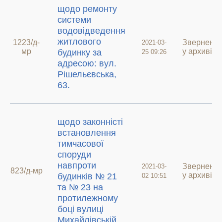
щодо ремонту
системи
водовідведення
житлового
1223/д-
Зверненн
2021-03-
мр
у архиві
будинку за
25 09:26
адресою: вул.
Рішельєвська,
63.
щодо законністі
встановлення
тимчасової
споруди
навпроти
Зверненн
2021-03-
823/д-мр
у архиві
будинків № 21
02 10:51
та № 23 на
протилежному
боці вулиці
Михайлівській.