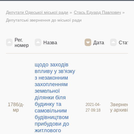
Депутати Одеської міської ради
Стась Едуард Павлович
Депутатські звернення до міської ради
Рег.
Назва
Дата
Статус
номер
щодо заходів
впливу у зв'язку
з незаконним
захопленням
земельної
ділянки біля
будинку та
1786/д-
Зверненн
2021-04-
мр
у архиві
самовільним
27 09:18
будівництвом
прибудови до
житлового