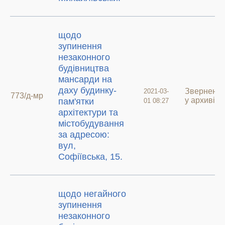
щодо
зупинення
незаконного
будівництва
мансарди на
даху будинку-
Зверненн
2021-03-
773/д-мр
у архиві
пам'ятки
01 08:27
архітектури та
містобудування
за адресою:
вул,
Софіївська, 15.
щодо негайного
зупинення
незаконного