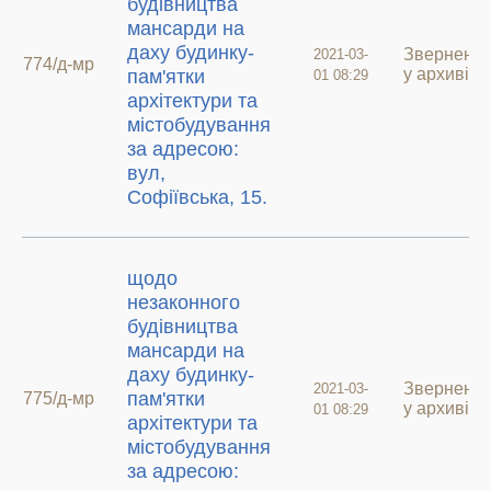
будівництва
мансарди на
даху будинку-
Зверненн
2021-03-
774/д-мр
у архиві
пам'ятки
01 08:29
архітектури та
містобудування
за адресою:
вул,
Софіївська, 15.
щодо
незаконного
будівництва
мансарди на
даху будинку-
Зверненн
2021-03-
пам'ятки
775/д-мр
у архиві
01 08:29
архітектури та
містобудування
за адресою: