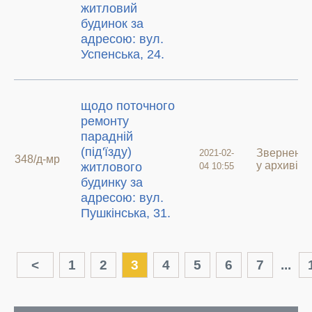
житловий
будинок за
адресою: вул.
Успенська, 24.
щодо поточного
ремонту
парадній
(під'їзду)
Зверненн
2021-02-
348/д-мр
у архиві
житлового
04 10:55
будинку за
адресою: вул.
Пушкінська, 31.
<
1
2
3
4
5
6
7
...