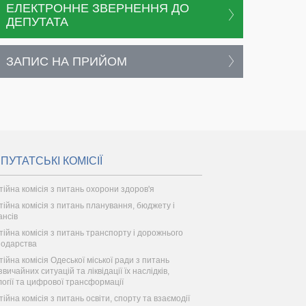
ЕЛЕКТРОННЕ ЗВЕРНЕННЯ ДО
ДЕПУТАТА
ЗАПИС НА ПРИЙОМ
ПУТАТСЬКІ КОМІСІЇ
тійна комісія з питань охорони здоров'я
тійна комісія з питань планування, бюджету і
ансів
тійна комісія з питань транспорту і дорожнього
подарства
тійна комісія Одеської міської ради з питань
вичайних ситуацій та ліквідації їх наслідків,
логії та цифрової трансформації
ійна комісія з питань освіти, спорту та взаємодії