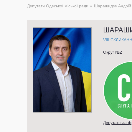
Депутати Одеської міської ради
Шарашидзе Андрій
ШАРАШИ
VIII СКЛИКАН
Округ №2
Депутатська 