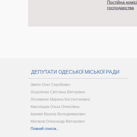
Постійна коміс
господарства
ДЕПУТАТИ ОДЕСЬКОЇ МІСЬКОЇ РАДИ
Звягін Олег Сергійович
Осауленко Світлана Вікторівна
Лозовенко Марина Костянтинівна
Квасніцька Ольга Олексіївна
Ієремія Василь Володимирович
Матвєєв Олександр Вікторович
Повний список...