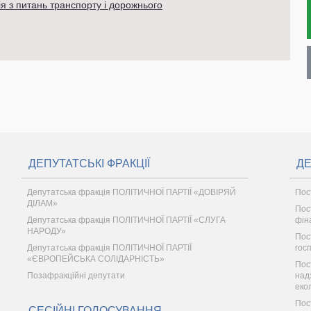
ія з питань транспорту і дорожнього
ДЕПУТАТСЬКІ ФРАКЦІЇ
ДЕ
Депутатська фракція ПОЛІТИЧНОЇ ПАРТІЇ «ДОВІРЯЙ
Пос
ДІЛАМ»
Пос
Депутатська фракція ПОЛІТИЧНОЇ ПАРТІЇ «СЛУГА
фін
НАРОДУ»
Пос
Депутатська фракція ПОЛІТИЧНОЇ ПАРТІЇ
гос
«ЄВРОПЕЙСЬКА СОЛІДАРНІСТЬ»
Пос
Позафракційні депутати
надз
еко
Пост
СЕСІЙНІ ГОЛОСУВАННЯ