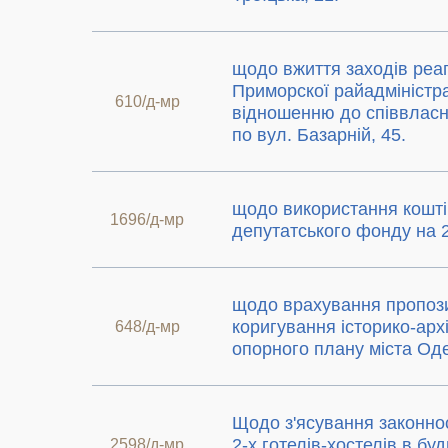
щодо вжиття заходів реаг
Приморскої райадміністра
610/д-мр
відношенню до співвласн
по вул. Базарній, 45.
щодо використання кошті
1696/д-мр
депутатського фонду на 2
щодо врахування пропози
коригування історико-арх
648/д-мр
опорного плану міста Од
Щодо з'ясування законно
2-х готелів-хостелів в буд
2598/д-мр