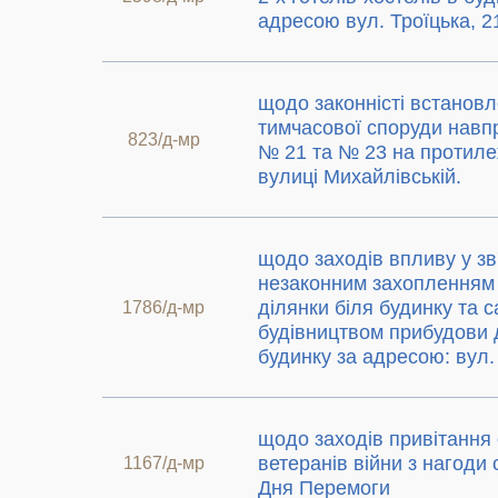
адресою вул. Троїцька, 2
щодо законністі встанов
тимчасової споруди навп
823/д-мр
№ 21 та № 23 на протиле
вулиці Михайлівській.
щодо заходів впливу у зв'
незаконним захопленням
ділянки біля будинку та 
1786/д-мр
будівництвом прибудови 
будинку за адресою: вул.
щодо заходів привітання
ветеранів війни з нагоди
1167/д-мр
Дня Перемоги