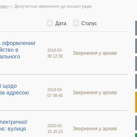
ович
Депутатські звернення до міської ради
Дата
Статус
 в оформлении
йство в
2018-03-
Звернення у архиві
иального
30 12:30
ї щодо
2018-03-
 за адресою
Звернення у архиві
07 09:45
електричної
2020-02-
ою: вулиця
Звернення у архиві
10 15:23