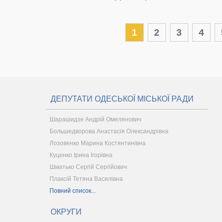
1
2
3
4
ДЕПУТАТИ ОДЕСЬКОЇ МІСЬКОЇ РАДИ
Шарашидзе Андрій Омелянович
Большедворова Анастасія Олександрівна
Лозовенко Марина Костянтинівна
Куценко Ірина Ігорівна
Шматько Сергій Сергійович
Плаксій Тетяна Василівна
Повний список...
ОКРУГИ