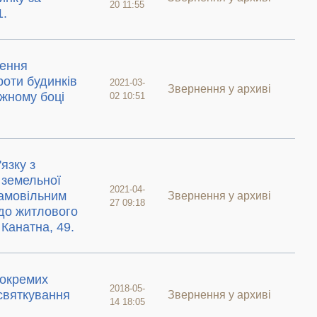
20 11:55
1.
лення
роти будинків
2021-03-
Звернення у архиві
жному боці
02 10:51
язку з
 земельної
2021-04-
самовільним
Звернення у архиві
27 09:18
до житлового
 Канатна, 49.
 окремих
2018-05-
 святкування
Звернення у архиві
14 18:05