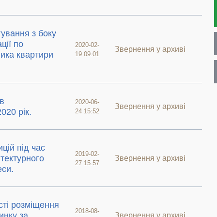
ування з боку
ції по
2020-02-
Звернення у архиві
ика квартири
19 09:01
в
2020-06-
Звернення у архиві
020 рік.
24 15:52
цій під час
2019-02-
ітектурного
Звернення у архиві
27 15:57
еси.
сті розміщення
2018-08-
инку за
Звернення у архиві