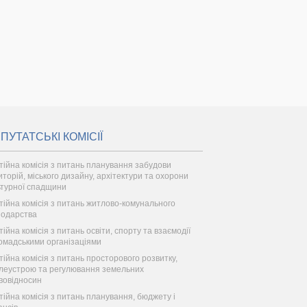
ПУТАТСЬКІ КОМІСІЇ
тійна комісія з питань планування забудови
иторій, міського дизайну, архітектури та охорони
ьтурної спадщини
тійна комісія з питань житлово-комунального
подарства
ійна комісія з питань освіти, спорту та взаємодії
ромадськими організаціями
тійна комісія з питань просторового розвитку,
леустрою та регулювання земельних
вовідносин
тійна комісія з питань планування, бюджету і