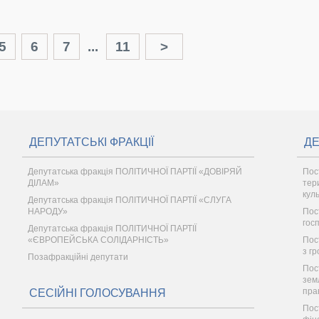
5
6
7
...
11
>
ДЕПУТАТСЬКІ ФРАКЦІЇ
ДЕ
Депутатська фракція ПОЛІТИЧНОЇ ПАРТІЇ «ДОВІРЯЙ
Пос
ДІЛАМ»
тер
кул
Депутатська фракція ПОЛІТИЧНОЇ ПАРТІЇ «СЛУГА
НАРОДУ»
Пос
гос
Депутатська фракція ПОЛІТИЧНОЇ ПАРТІЇ
«ЄВРОПЕЙСЬКА СОЛІДАРНІСТЬ»
Пост
з г
Позафракційні депутати
Пос
зем
пра
СЕСІЙНІ ГОЛОСУВАННЯ
Пос