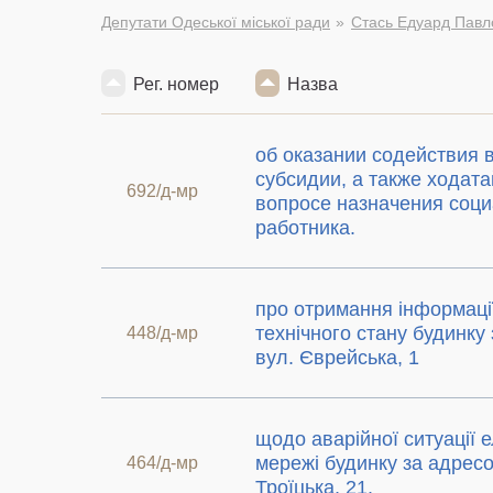
Депутати Одеської міської ради
Стась Едуард Павл
Рег. номер
Назва
об оказании содействия
субсидии, а также ходата
692/д-мр
вопросе назначения соц
работника.
про отримання інформаці
технічного стану будинку
448/д-мр
вул. Єврейська, 1
щодо аварійної ситуації 
мережі будинку за адрес
464/д-мр
Троїцька, 21.