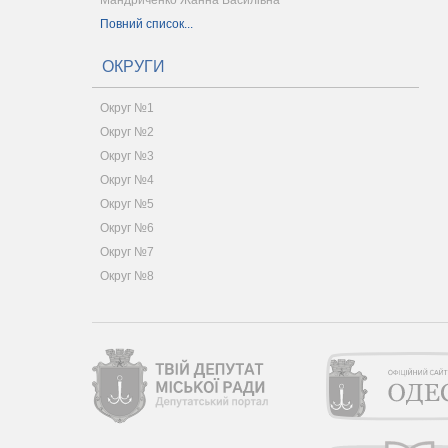
Мандриченко Жанна Василівна
Повний список...
ОКРУГИ
Округ №1
Округ №2
Округ №3
Округ №4
Округ №5
Округ №6
Округ №7
Округ №8