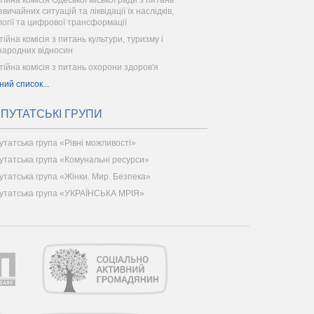
тійна комісія Одеської міської ради з питань
вичайних ситуацій та ліквідації їх наслідків,
логії та цифрової трансформації
тійна комісія з питань культури, туризму і
народних відносин
тійна комісія з питань охорони здоров'я
ний список...
ПУТАТСЬКІ ГРУПИ
утатська група «Рівні можливості»
утатська група «Комунальні ресурси»
утатська група «Жінки. Мир. Безпека»
утатська група «УКРАЇНСЬКА МРІЯ»