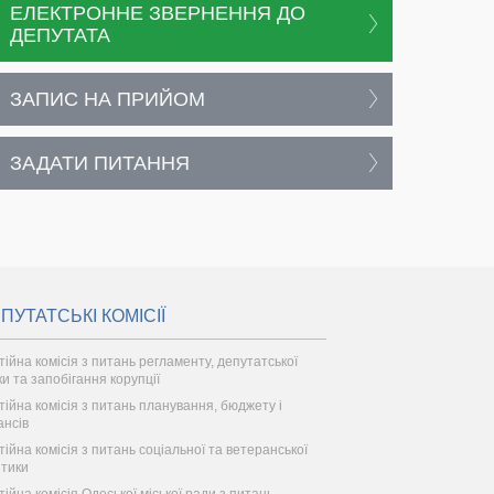
ЕЛЕКТРОННЕ ЗВЕРНЕННЯ ДО
ДЕПУТАТА
ЗАПИС НА ПРИЙОМ
ЗАДАТИ ПИТАННЯ
ПУТАТСЬКІ КОМІСІЇ
тійна комісія з питань регламенту, депутатської
ки та запобігання корупції
тійна комісія з питань планування, бюджету і
ансів
тійна комісія з питань соціальної та ветеранської
ітики