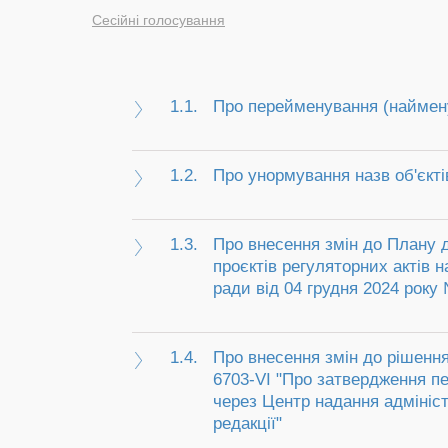
Сесійні голосування
1.1.
Про перейменування (найменув
1.2.
Про унормування назв об'єкті
1.3.
Про внесення змін до Плану д
проєктів регуляторних актів н
ради від 04 грудня 2024 року 
1.4.
Про внесення змін до рішення
6703-VI "Про затвердження пе
через Центр надання адмініст
редакції"