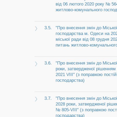
від 06 лютого 2020 року № 564
житлово-комунального господ
3.5.
"Про внесення змін до Місько
господарства м. Одеси на 20
міської ради від 08 грудня 202
питань житлово-комунального
3.6.
"Про внесення змін до Місько
роки, затвердженої рішенням 
2021 VІІІ" (з поправкою пості
господарства)
3.7.
"Про внесення змін до Місько
2028 роки, затвердженої ріше
№ 805-VIIІ" (з поправкою пост
господарства)