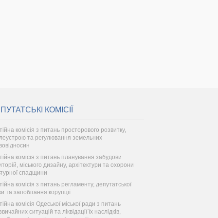
ПУТАТСЬКІ КОМІСІЇ
тійна комісія з питань просторового розвитку,
леустрою та регулювання земельних
вовідносин
тійна комісія з питань планування забудови
иторій, міського дизайну, архітектури та охорони
ьтурної спадщини
тійна комісія з питань регламенту, депутатської
ки та запобігання корупції
тійна комісія Одеської міської ради з питань
вичайних ситуацій та ліквідації їх наслідків,