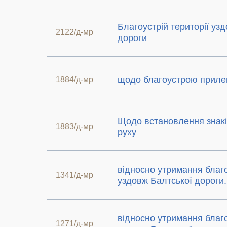
Благоустрій території уз
2122/д-мр
дороги
щодо благоустрою прилег
1884/д-мр
Щодо встановлення знак
1883/д-мр
руху
відносно утримання благ
1341/д-мр
уздовж Балтської дороги.
відносно утримання благ
1271/д-мр