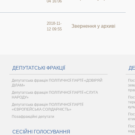
04 16:06
2018-11-
Звернення у архиві
12 09:55
ДЕПУТАТСЬКІ ФРАКЦІЇ
ДЕ
Депутатська фракція ПОЛІТИЧНОЇ ПАРТІЇ «ДОВІРЯЙ
Пос
ДІЛАМ»
зем
пра
Депутатська фракція ПОЛІТИЧНОЇ ПАРТІЇ «СЛУГА
НАРОДУ»
Пос
тер
Депутатська фракція ПОЛІТИЧНОЇ ПАРТІЇ
кул
«ЄВРОПЕЙСЬКА СОЛІДАРНІСТЬ»
Пос
Позафракційні депутати
ети
Пос
надз
СЕСІЙНІ ГОЛОСУВАННЯ