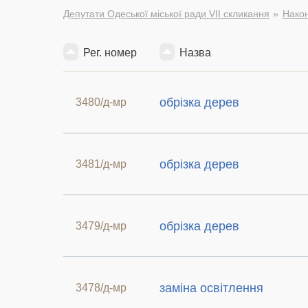
Депутати Одеської міської ради VII скликання
Након
Рег. номер
Назва
обрізка дерев
3480/д-мр
обрізка дерев
3481/д-мр
обрізка дерев
3479/д-мр
заміна освітлення
3478/д-мр