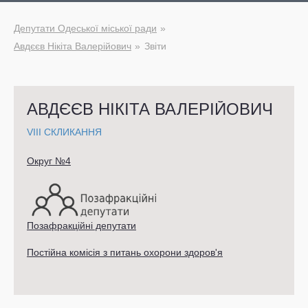
Депутати Одеської міської ради
Авдєєв Нікіта Валерійович
Звіти
АВДЄЄВ НІКІТА ВАЛЕРІЙОВИЧ
VIII СКЛИКАННЯ
Округ №4
Позафракційні депутати
Постійна комісія з питань охорони здоров'я