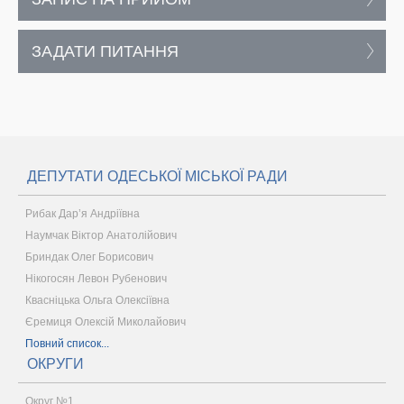
ЗАДАТИ ПИТАННЯ
ДЕПУТАТИ ОДЕСЬКОЇ МІСЬКОЇ РАДИ
Рибак Дар’я Андріївна
Наумчак Віктор Анатолійович
Бриндак Олег Борисович
Нікогосян Левон Рубенович
Квасніцька Ольга Олексіївна
Єремиця Олексій Миколайович
Повний список...
ОКРУГИ
Округ №1